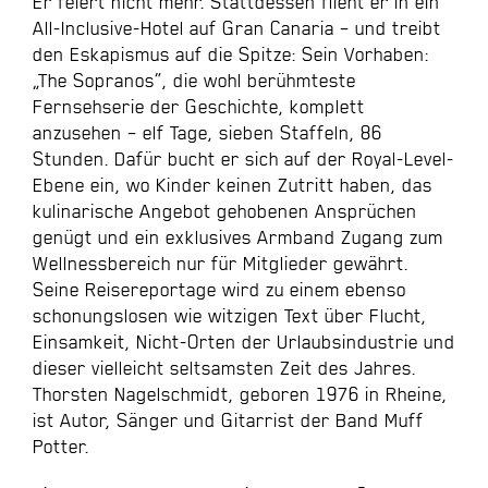
Er feiert nicht mehr. Stattdessen flieht er in ein
All-Inclusive-Hotel auf Gran Canaria – und treibt
den Eskapismus auf die Spitze: Sein Vorhaben:
„The Sopranos“, die wohl berühmteste
Fernsehserie der Geschichte, komplett
anzusehen – elf Tage, sieben Staffeln, 86
Stunden. Dafür bucht er sich auf der Royal-Level-
Ebene ein, wo Kinder keinen Zutritt haben, das
kulinarische Angebot gehobenen Ansprüchen
genügt und ein exklusives Armband Zugang zum
Wellnessbereich nur für Mitglieder gewährt.
Seine Reisereportage wird zu einem ebenso
schonungslosen wie witzigen Text über Flucht,
Einsamkeit, Nicht-Orten der Urlaubsindustrie und
dieser vielleicht seltsamsten Zeit des Jahres.
Thorsten Nagelschmidt, geboren 1976 in Rheine,
ist Autor, Sänger und Gitarrist der Band Muff
Potter.