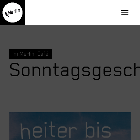
Im Merlin–Café
Sonntagsgesch