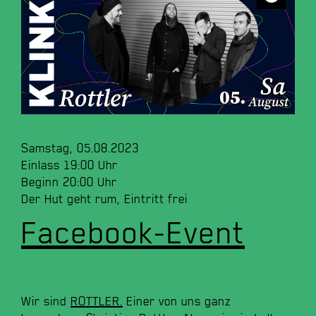
Samstag, 05.08.2023
Einlass 19:00 Uhr
Beginn 20:00 Uhr
Der Hut geht rum, Eintritt frei
Facebook-Event
Wir sind
ROTTLER.
Einer von uns ganz