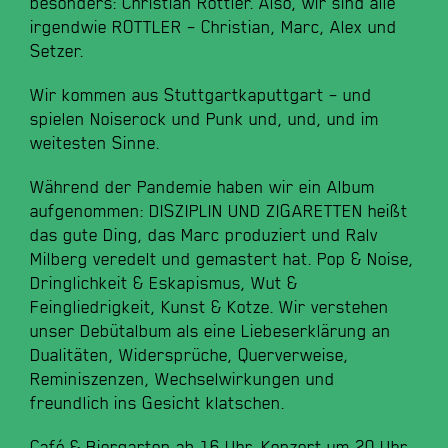
besonders: Christian Rottler. Also, wir sind alle
irgendwie ROTTLER – Christian, Marc, Alex und
Setzer.
Wir kommen aus Stuttgartkaputtgart – und
spielen Noiserock und Punk und, und, und im
weitesten Sinne.
Während der Pandemie haben wir ein Album
aufgenommen: DISZIPLIN UND ZIGARETTEN heißt
das gute Ding, das Marc produziert und Ralv
Milberg veredelt und gemastert hat. Pop & Noise,
Dringlichkeit & Eskapismus, Wut &
Feingliedrigkeit, Kunst & Kotze. Wir verstehen
unser Debütalbum als eine Liebeserklärung an
Dualitäten, Widersprüche, Querverweise,
Reminiszenzen, Wechselwirkungen und
freundlich ins Gesicht klatschen.
Café & Biergarten ab 16 Uhr, Konzert um 20 Uhr