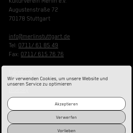
Kulturverein Merlin e.V.
Augustenstraße 72
70178 Stuttgart
info@merlinstuttgart.de
Tel:
0711/ 61 85 49
Fax:
0711/ 615 76 76
Facebook
Wir verwenden Cookies, um unsere Website und
Instagram
unseren Service zu optimieren
BlueSky
Akzeptieren
Impressum
Datenschutz
Verwerfen
Barrierefreiheit
Vorlieben