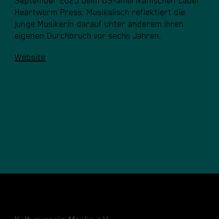
September ​2025 ​beim ​US-amerikanischen ​Label ​
Heartworm ​Press. Musikalisch ​reflektiert ​die ​
junge ​Musikerin ​darauf ​unter ​anderem ​ihren ​
eigenen ​Durchbruch ​vor ​sechs ​Jahren.
Website