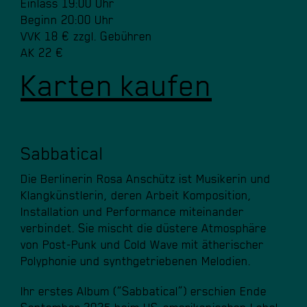
Einlass 19:00 Uhr
Beginn 20:00 Uhr
VVK 18 € zzgl. Gebühren
AK 22 €
Karten kaufen
Sabbatical
Die Berlinerin ​Rosa ​Anschütz ​ist ​Musikerin ​und ​
Klangkünstlerin, ​deren ​Arbeit ​Komposition, ​
Installation ​und ​Performance ​miteinander ​
verbindet. ​Sie ​mischt ​die ​düstere ​Atmosphäre ​
von ​Post-Punk ​und ​Cold ​Wave ​mit ​ätherischer ​
Polyphonie ​und ​synthgetriebenen ​Melodien.
Ihr ​erstes ​Album ​(“Sabbatical”) ​erschien ​Ende ​