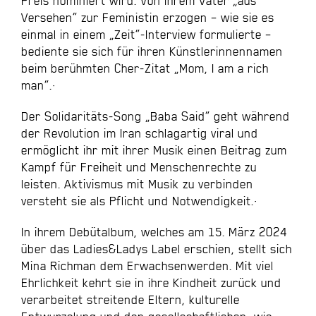
Preis nominiert wird. Von ihrem Vater „aus
Versehen“ zur Feministin erzogen – wie sie es
einmal in einem „Zeit“-Interview formulierte –
bediente sie sich für ihren Künstlerinnennamen
beim berühmten Cher-Zitat „Mom, I am a rich
man“.·
​Der Solidaritäts-Song „Baba Said“ geht während
der Revolution im Iran schlagartig viral und
ermöglicht ihr mit ihrer Musik einen Beitrag zum
Kampf für Freiheit und Menschenrechte zu
leisten. Aktivismus mit Musik zu verbinden
versteht sie als Pflicht und Notwendigkeit.·
​In ihrem Debütalbum, welches am 15. März 2024
über das Ladies&Ladys Label erschien, stellt sich
Mina Richman dem Erwachsenwerden. Mit viel
Ehrlichkeit kehrt sie in ihre Kindheit zurück und
verarbeitet streitende Eltern, kulturelle