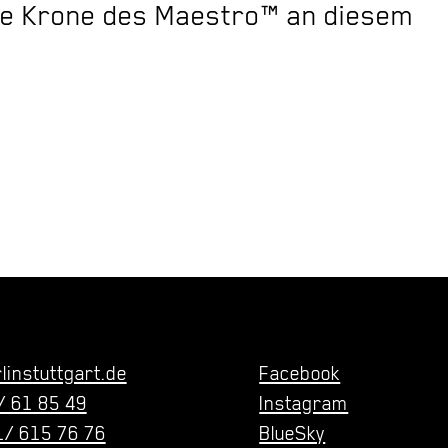
ie Krone des Maestro™ an diesem
linstuttgart.de
Facebook
/ 61 85 49
Instagram
/ 615 76 76
BlueSky