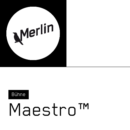
Bühne
Maestro™