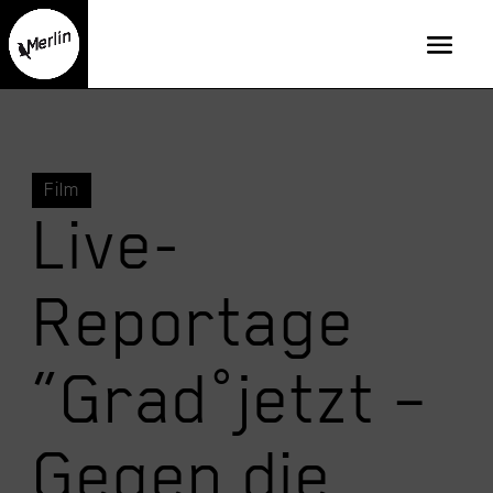
Film
Live-
Reportage
“Grad°jetzt –
Gegen die