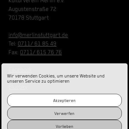
Kulturverein Merlin e.V.
Augustenstraße 72
70178 Stuttgart
info@merlinstuttgart.de
Tel:
0711/ 61 85 49
Fax:
0711/ 615 76 76
Facebook
Wir verwenden Cookies, um unsere Website und
Instagram
unseren Service zu optimieren
BlueSky
Akzeptieren
Impressum
Datenschutz
Verwerfen
Barrierefreiheit
Vorlieben