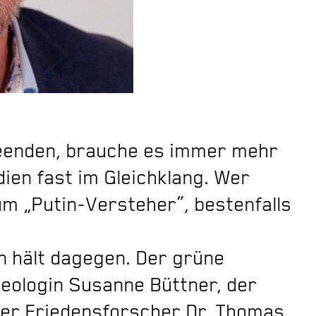
beenden, brauche es immer mehr
dien fast im Gleichklang. Wer
um „Putin-Versteher“, bestenfalls
 hält dagegen. Der grüne
heologin Susanne Büttner, der
 der Friedensforscher Dr. Thomas