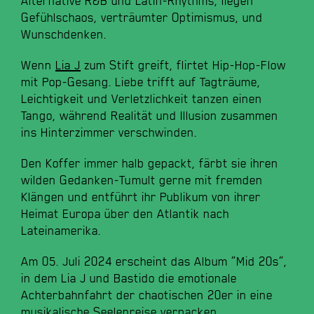
Alternative ​R&B ​und ​Latin-Rhythms, ​liegen ​
Gefühlschaos, ​verträumter ​Optimismus, ​und ​
Wunschdenken.
Wenn
​Lia ​J
​zum ​Stift ​greift, ​flirtet ​Hip-Hop-Flow ​
mit ​Pop-Gesang. ​Liebe ​trifft ​auf ​Tagträume, ​
Leichtigkeit ​und ​Verletzlichkeit ​tanzen ​einen ​
Tango, ​während ​Realität ​und ​Illusion ​zusammen ​
ins ​Hinterzimmer ​verschwinden. ​
Den ​Koffer ​immer ​halb ​gepackt, ​färbt ​sie ​ihren ​
wilden ​Gedanken-Tumult ​gerne ​mit ​fremden ​
Klängen ​und ​entführt ​ihr ​Publikum ​von ​ihrer ​
Heimat ​Europa ​über ​den ​Atlantik ​nach ​
Lateinamerika.
Am ​05. ​Juli ​2024 ​erscheint ​das ​Album ​”Mid ​20s”, ​
in ​dem ​Lia ​J ​und ​Bastido ​die ​emotionale ​
Achterbahnfahrt ​der ​chaotischen ​20er ​in ​eine ​
musikalische ​Seelenreise ​verpacken.