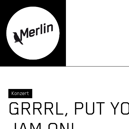
Konzert
GRRRL, PUT Y
JAM ON!