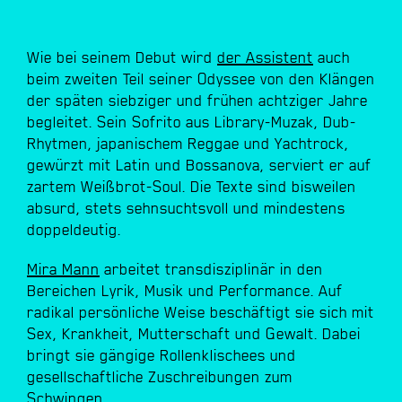
Wie ​bei ​seinem ​Debut ​wird ​
der ​Assistent
​auch ​
beim ​zweiten ​Teil ​seiner ​Odyssee ​von ​den ​Klängen
​der ​späten ​siebziger ​und ​frühen ​achtziger ​Jahre ​
begleitet. ​​Sein ​Sofrito ​aus ​Library-Muzak, ​Dub-
Rhytmen, ​japanischem ​Reggae ​und ​Yachtrock, ​
gewürzt ​mit ​Latin ​und ​Bossanova, ​serviert ​er ​auf
​zartem ​Weißbrot-Soul. ​Die ​Texte ​sind ​bisweilen ​
absurd, ​stets ​sehnsuchtsvoll ​und ​mindestens ​
doppeldeutig.
Mira Mann
​arbeitet ​transdisziplinär ​in ​den ​
Bereichen ​Lyrik, ​Musik ​und ​Performance. ​Auf ​
radikal ​persönliche ​Weise ​beschäftigt ​sie ​sich ​mit
​Sex, ​Krankheit, ​Mutterschaft ​und ​Gewalt. ​Dabei ​
bringt ​sie ​gängige ​Rollenklischees ​und ​
gesellschaftliche ​Zuschreibungen ​zum ​
Schwingen.