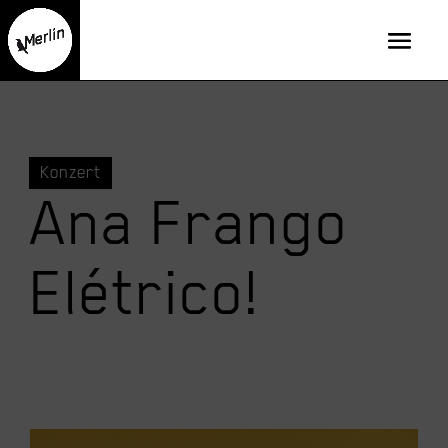
Konzert
Ana Frango
Elétrico!