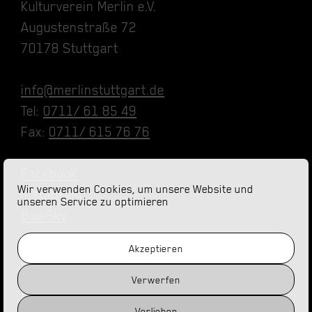
Kulturverein Merlin e.V.
Augustenstraße 72
70178 Stuttgart
info@merlinstuttgart.de
Tel:
0711/ 61 85 49
Fax:
0711/ 615 76 76
Facebook
Wir verwenden Cookies, um unsere Website und
Instagram
unseren Service zu optimieren
BlueSky
Akzeptieren
Impressum
Datenschutz
Verwerfen
Barrierefreiheit
Vorlieben